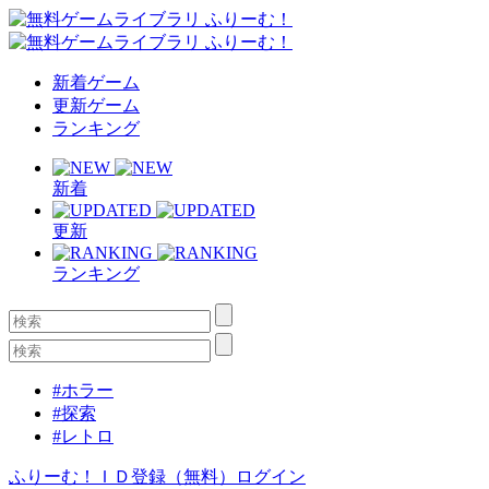
新着ゲーム
更新ゲーム
ランキング
新着
更新
ランキング
#ホラー
#探索
#レトロ
ふりーむ！ＩＤ登録（無料）
ログイン