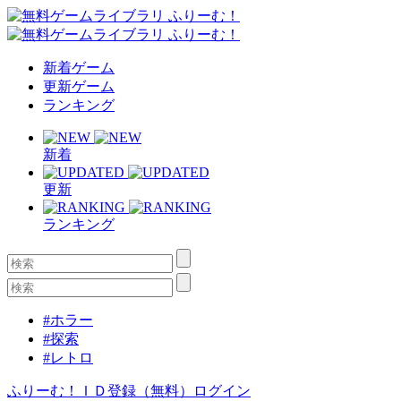
新着ゲーム
更新ゲーム
ランキング
新着
更新
ランキング
#ホラー
#探索
#レトロ
ふりーむ！ＩＤ登録（無料）
ログイン