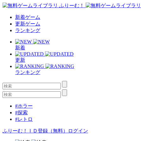
新着ゲーム
更新ゲーム
ランキング
新着
更新
ランキング
#ホラー
#探索
#レトロ
ふりーむ！ＩＤ登録（無料）
ログイン