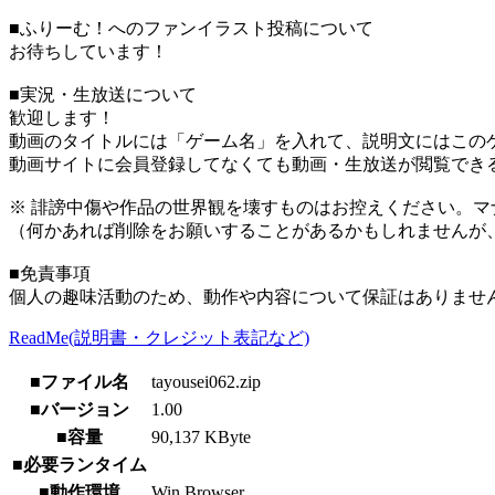
■ふりーむ！へのファンイラスト投稿について
お待ちしています！
■実況・生放送について
歓迎します！
動画のタイトルには「ゲーム名」を入れて、説明文にはこのゲ
動画サイトに会員登録してなくても動画・生放送が閲覧でき
※ 誹謗中傷や作品の世界観を壊すものはお控えください。マ
（何かあれば削除をお願いすることがあるかもしれませんが
■免責事項
個人の趣味活動のため、動作や内容について保証はありませ
ReadMe(説明書・クレジット表記など)
■ファイル名
tayousei062.zip
■バージョン
1.00
■容量
90,137 KByte
■必要ランタイム
■動作環境
Win Browser