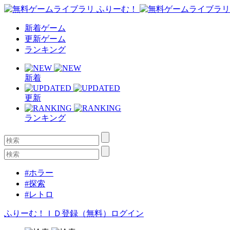
新着ゲーム
更新ゲーム
ランキング
新着
更新
ランキング
#ホラー
#探索
#レトロ
ふりーむ！ＩＤ登録（無料）
ログイン