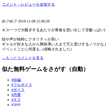
コメント・レビューを追加する
めフめフ
2019-11-08 21:06:39
キス一つで大騒ぎするあたりが青春を思い出して甘酸っぱい(*´
絵や声が純粋にクオリティが高い
ギャルゲ好きな人から興味薄い人まで万人受けするノリかな
イベントごとに何度も...(省略されました)
→もっとコメントを見る
似た無料ゲームをさがす（自動）
#短編
#フルボイス
#ボイス
#恋愛
#キス
#30分