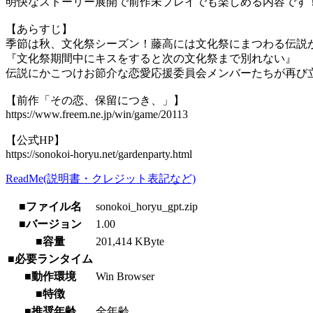
明快なストーリー展開で前作未プレイでも楽しめる内容です
【あらすじ】
季節は秋、文化祭シーズン！藤高には文化祭にまつわる伝説
『文化祭期間中にキスをすると次の文化祭まで別れない』
伝説にかこつけお節介な恋愛応援委員会メンバーたちが再び
【前作「その恋、保留につき、」】
https://www.freem.ne.jp/win/game/20113
【公式HP】
https://sonokoi-horyu.net/gardenparty.html
ReadMe(説明書・クレジット表記など)
■ファイル名
sonokoi_horyu_gpt.zip
■バージョン
1.00
■容量
201,414 KByte
■必要ランタイム
■動作環境
Win Browser
■特徴
■推奨年齢
全年齢