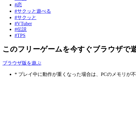
#恋
#サクッと遊べる
#サクッと
#VTuber
#伝説
#TPS
このフリーゲームを今すぐブラウザで
ブラウザ版を遊ぶ
* プレイ中に動作が重くなった場合は、PCのメモリ