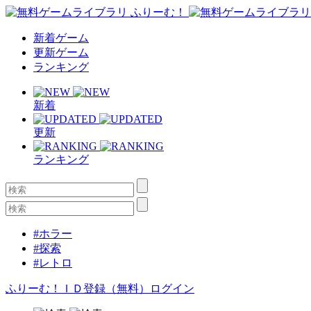
新着ゲーム
更新ゲーム
ランキング
新着
更新
ランキング
#ホラー
#探索
#レトロ
ふりーむ！ＩＤ登録（無料）
ログイン