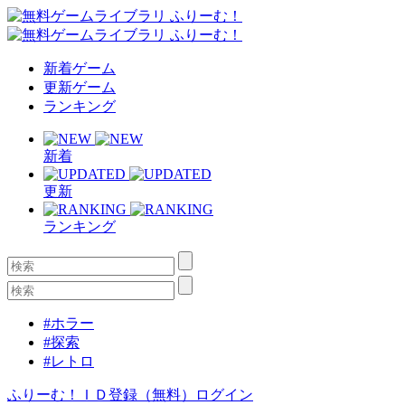
新着ゲーム
更新ゲーム
ランキング
新着
更新
ランキング
#ホラー
#探索
#レトロ
ふりーむ！ＩＤ登録（無料）
ログイン