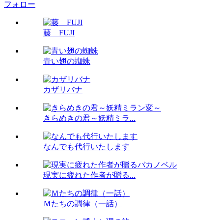
フォロー
藤 FUJI
青い翅の蜘蛛
カザリバナ
きらめきの君～妖精ミラ...
なんでも代行いたします
現実に疲れた作者が贈る...
Ｍたちの調律（一話）