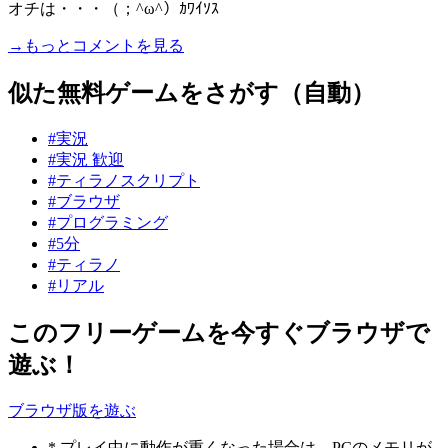
オチは・・・（；^ω^）ｶﾜｲｿｽ
→もっとコメントを見る
似た無料ゲームをさがす（自動）
#実況
#実況 歓迎
#ティラノスクリプト
#ブラウザ
#プログラミング
#5分
#ティラノ
#リアル
このフリーゲームを今すぐブラウザで
遊ぶ！
ブラウザ版を遊ぶ
* プレイ中に動作が重くなった場合は、PCのメモリが