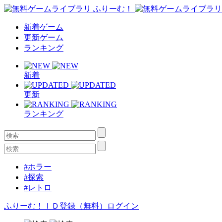
新着ゲーム
更新ゲーム
ランキング
新着
更新
ランキング
#ホラー
#探索
#レトロ
ふりーむ！ＩＤ登録（無料）
ログイン