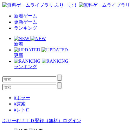
新着ゲーム
更新ゲーム
ランキング
新着
更新
ランキング
#ホラー
#探索
#レトロ
ふりーむ！ＩＤ登録（無料）
ログイン