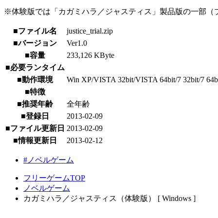
※体験版では「カガミハラ／ジャスティス」製品版の一部（プ
■ファイル名
justice_trial.zip
■バージョン
Ver1.0
■容量
233,126 KByte
■必要ランタイム
■動作環境
Win XP/VISTA 32bit/VISTA 64bit/7 32bit/7 64bit
■特徴
■推奨年齢
全年齢
■登録日
2013-02-09
■ファイル更新日
2013-02-09
■情報更新日
2013-02-12
#ノベルゲーム
フリーゲームTOP
ノベルゲーム
カガミハラ／ジャスティス（体験版） [ Windows ]