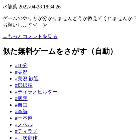
水龍葉
2022-04-28 18:34:26
ゲームのやり方が分かりませんどうか教えてくれませんか？
お願いします<(_ _)>
→もっとコメントを見る
似た無料ゲームをさがす（自動）
#10分
#実況
#実況 歓迎
#選択肢
#ティラノビルダー
#病院
#自由
#掌編
#一本道
#ノベル
#ティラノ
#二次創作