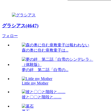
グラシアス(4647)
フォロー
森の奥に住む座敷童子は...
夢の絆 第二話「白雪の...
Little my Mother
彼と〇〇と階段と……