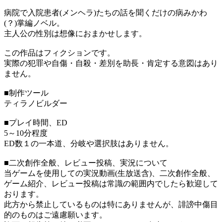
病院で入院患者(メンヘラ)たちの話を聞くだけの病みかわ
(？)掌編ノベル。
主人公の性別は想像におまかせします。
この作品はフィクションです。
実際の犯罪や自傷・自殺・差別を助長・肯定する意図はあり
ません。
■制作ツール
ティラノビルダー
■プレイ時間、ED
5～10分程度
ED数１の一本道、分岐や選択肢はありません。
■二次創作全般、レビュー投稿、実況について
当ゲームを使用しての実況動画(生放送含)、二次創作全般、
ゲーム紹介、レビュー投稿は常識の範囲内でしたら歓迎して
おります。
此方から禁止しているものは特にありませんが、誹謗中傷目
的のものはご遠慮願います。