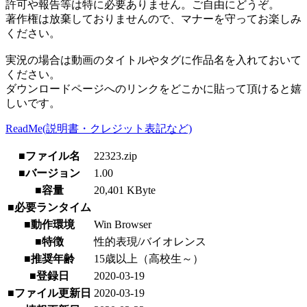
許可や報告等は特に必要ありません。ご自由にどうぞ。
著作権は放棄しておりませんので、マナーを守ってお楽しみ
ください。
実況の場合は動画のタイトルやタグに作品名を入れておいて
ください。
ダウンロードページへのリンクをどこかに貼って頂けると嬉
しいです。
ReadMe(説明書・クレジット表記など)
■ファイル名
22323.zip
■バージョン
1.00
■容量
20,401 KByte
■必要ランタイム
■動作環境
Win Browser
■特徴
性的表現/バイオレンス
■推奨年齢
15歳以上（高校生～）
■登録日
2020-03-19
■ファイル更新日
2020-03-19