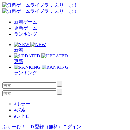
新着ゲーム
更新ゲーム
ランキング
新着
更新
ランキング
#ホラー
#探索
#レトロ
ふりーむ！ＩＤ登録（無料）
ログイン