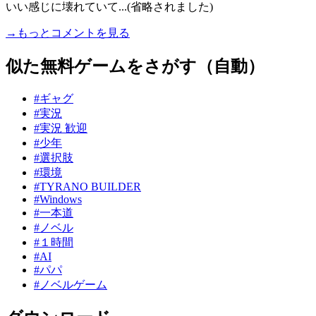
いい感じに壊れていて...(省略されました)
→もっとコメントを見る
似た無料ゲームをさがす（自動）
#ギャグ
#実況
#実況 歓迎
#少年
#選択肢
#環境
#TYRANO BUILDER
#Windows
#一本道
#ノベル
#１時間
#AI
#パパ
#ノベルゲーム