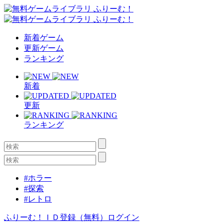
新着ゲーム
更新ゲーム
ランキング
新着
更新
ランキング
#ホラー
#探索
#レトロ
ふりーむ！ＩＤ登録（無料）
ログイン