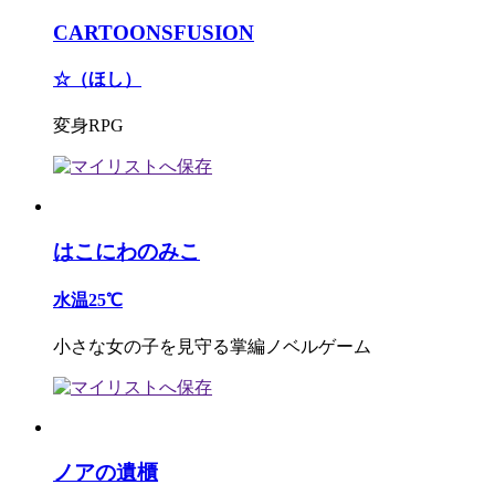
CARTOONSFUSION
☆（ほし）
変身RPG
はこにわのみこ
水温25℃
小さな女の子を見守る掌編ノベルゲーム
ノアの遺櫃