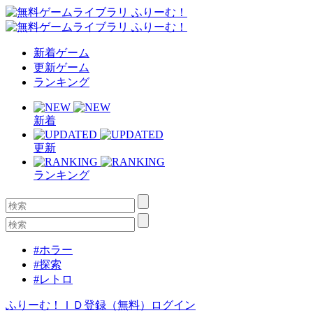
新着ゲーム
更新ゲーム
ランキング
新着
更新
ランキング
#ホラー
#探索
#レトロ
ふりーむ！ＩＤ登録（無料）
ログイン