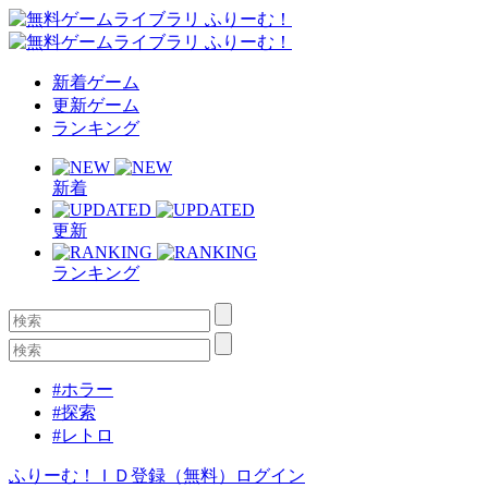
新着ゲーム
更新ゲーム
ランキング
新着
更新
ランキング
#ホラー
#探索
#レトロ
ふりーむ！ＩＤ登録（無料）
ログイン