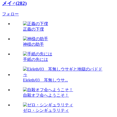
メイ♂(282)
フォロー
正義の下僕
神様の助手
手紙の先には
Eleleth/03 耳無しウサ...
自殺オフ会へようこそ！
ゼロ・シンギュラリティ