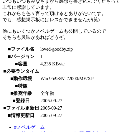
いつもいつもみなさまから感想を書き込んでくださって
非常に感謝しています。
これからも色々言って頂けるとありがたいです。
でも、感想掲示板にはレスができませんが(笑)
他にもいくつかノベルゲームも公開しているので
そちらも興味があればどうぞ。
■ファイル名
loved-goodby.zip
■バージョン
1
■容量
4,235 KByte
■必要ランタイム
■動作環境
Win 95/98/NT/2000/ME/XP
■特徴
■推奨年齢
全年齢
■登録日
2005-09-27
■ファイル更新日
2005-09-27
■情報更新日
2005-09-27
#ノベルゲーム