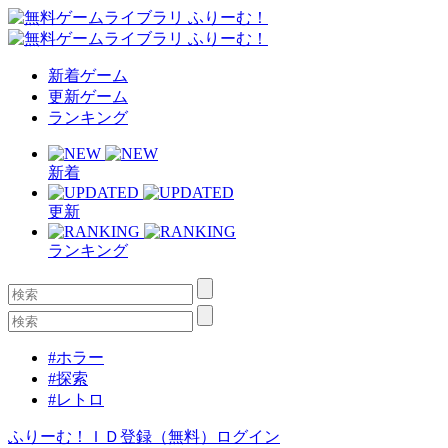
新着ゲーム
更新ゲーム
ランキング
新着
更新
ランキング
#ホラー
#探索
#レトロ
ふりーむ！ＩＤ登録（無料）
ログイン