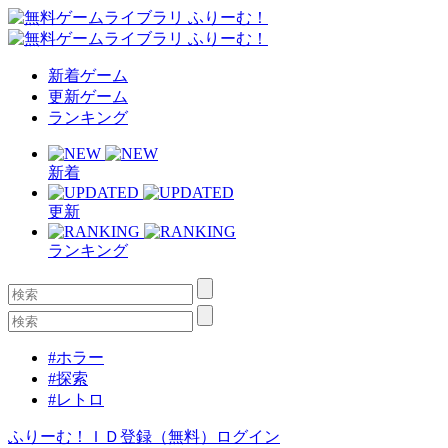
新着ゲーム
更新ゲーム
ランキング
新着
更新
ランキング
#ホラー
#探索
#レトロ
ふりーむ！ＩＤ登録（無料）
ログイン