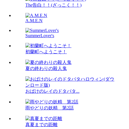
The告白！！(ざっこく！！)
A.M.E.N
SummerLover's
初蘭町へようこそ！
夏の終わりの殺人鬼
おばけのレイのドタバタ...
雨やどりの妖精 第2話
真夏までの距離