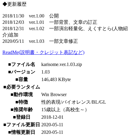
◆更新履歴
2018/11/30 ver.1.00 公開
2018/12/03 ver.1.01 一部背景、文章の訂正
2018/12/31 ver.1.02 一部演出軽量化、えくすとら(人物紹
介)追加
2020/05/11 ver.1.03 一部文章修正
ReadMe(説明書・クレジット表記など)
■ファイル名
karisome.ver.1.03.zip
■バージョン
1.03
■容量
146,483 KByte
■必要ランタイム
■動作環境
Win Browser
■特徴
性的表現/バイオレンス/BL/GL
■推奨年齢
15歳以上（高校生～）
■登録日
2018-12-01
■ファイル更新日
2020-05-11
■情報更新日
2020-05-11