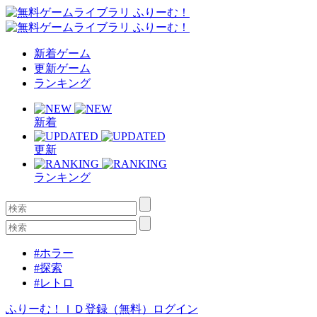
新着ゲーム
更新ゲーム
ランキング
新着
更新
ランキング
#ホラー
#探索
#レトロ
ふりーむ！ＩＤ登録（無料）
ログイン