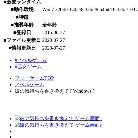
■必要ランタイム
■動作環境
Win 7 32bit/7 64bit/8 32bit/8 64bit/10 32bit/10 6
■特徴
■推奨年齢
全年齢
■登録日
2015-06-27
■ファイル更新日
2020-07-27
■情報更新日
2020-07-27
#ノベルゲーム
#乙女ゲーム
フリーゲームTOP
ノベルゲーム
彼の気持ちを書き換えて [ Windows ]