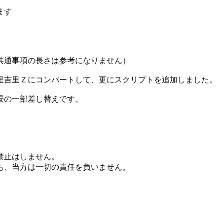
ます
共通事項の長さは参考になりません）
里吉里Ｚにコンバートして、更にスクリプトを追加しました。
景の一部差し替えです。
禁止はしません。
も、当方は一切の責任を負いません。