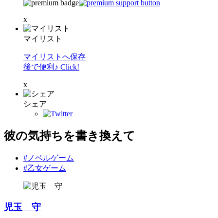
x
マイリスト
マイリストへ保存
後で便利♪ Click!
x
シェア
彼の気持ちを書き換えて
#ノベルゲーム
#乙女ゲーム
児玉 守