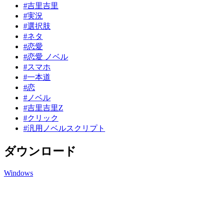
#吉里吉里
#実況
#選択肢
#ネタ
#恋愛
#恋愛 ノベル
#スマホ
#一本道
#恋
#ノベル
#吉里吉里Z
#クリック
#汎用ノベルスクリプト
ダウンロード
Windows