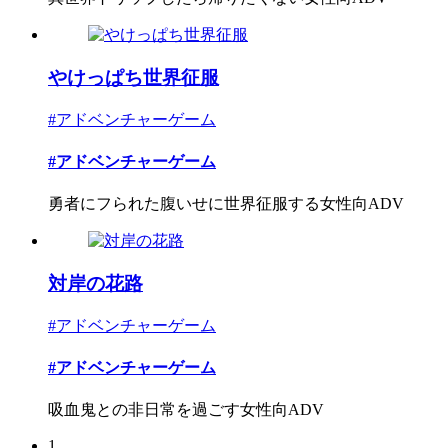
やけっぱち世界征服
#アドベンチャーゲーム
#アドベンチャーゲーム
勇者にフられた腹いせに世界征服する女性向ADV
対岸の花路
#アドベンチャーゲーム
#アドベンチャーゲーム
吸血鬼との非日常を過ごす女性向ADV
1