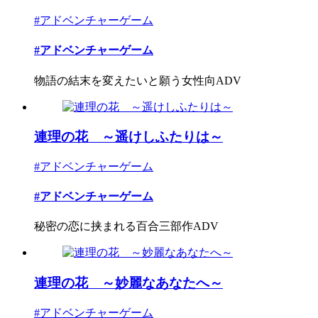
#アドベンチャーゲーム
#アドベンチャーゲーム
物語の結末を変えたいと願う女性向ADV
連理の花 ～遥けしふたりは～
#アドベンチャーゲーム
#アドベンチャーゲーム
秘密の恋に挟まれる百合三部作ADV
連理の花 ～妙麗なあなたへ～
#アドベンチャーゲーム