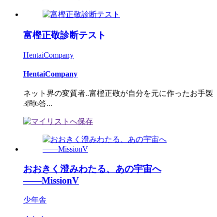
富樫正敬診断テスト
HentaiCompany
HentaiCompany
ネット界の変質者..富樫正敬が自分を元に作ったお手製
3問6答...
おおきく澄みわたる、あの宇宙へ
――MissionV
少年舎