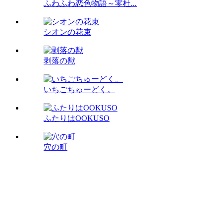
ふわふわ恋色物語～零杜...
シオンの花束
剥落の獣
いちごちゅーどく。
ふたりはOOKUSO
穴の町