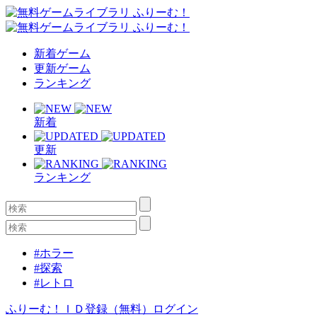
新着ゲーム
更新ゲーム
ランキング
新着
更新
ランキング
#ホラー
#探索
#レトロ
ふりーむ！ＩＤ登録（無料）
ログイン