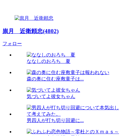
祟月 近衛頼忠(4802)
フォロー
ななしのおろち 夏
森の奥に住む座敷童子は...
気づいてよ彼女ちゃん
男四人が打ち切り回避に...