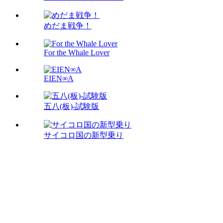
めだま戦争！
For the Whale Lover
EIEN∞A
五八(板)-試験版
サイコロ国の新型乗り