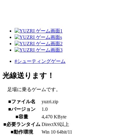
#シューティングゲーム
光線送ります！
足場に乗るゲームです。
■ファイル名
yuzri.zip
■バージョン
1.0
■容量
4,470 KByte
■必要ランタイム
DirectX9以上
■動作環境
Win 10 64bit/11