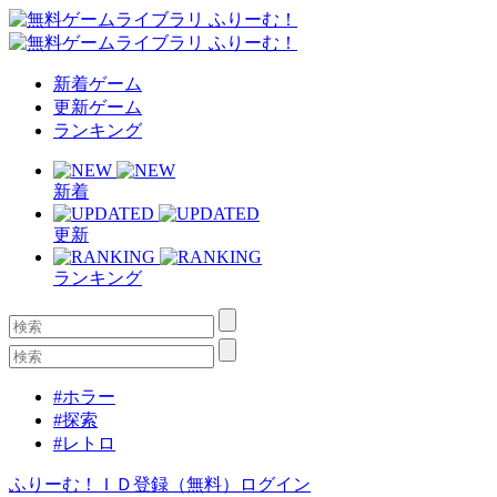
新着ゲーム
更新ゲーム
ランキング
新着
更新
ランキング
#ホラー
#探索
#レトロ
ふりーむ！ＩＤ登録（無料）
ログイン