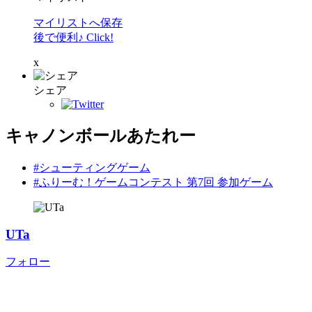
マイリストへ保存
後で便利♪ Click!
x
シェア
キャノンボールあたれー
#シューティングゲーム
#ふりーむ！ゲームコンテスト 第7回 参加ゲーム
UTa
フォロー