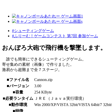
#シューティングゲーム
#ふりーむ！ゲームコンテスト 第7回 参加ゲーム
おんぼろ大砲で飛行機を撃墜します。
誰でも簡単にできるシューティングゲーム。
寄せ集めの素材（画像）で作りました。
激易から超難まで全７ステージ。
■ファイル名
Cannon.zip
■バージョン
3.00
■容量
254 KByte
■必要ランタイム
ＪＲＥ（Ｊａｖａ実行環境）
■動作環境
Win 2000/XP/VISTA 32bit/VISTA 64bit/7 32bit/7 
■特徴