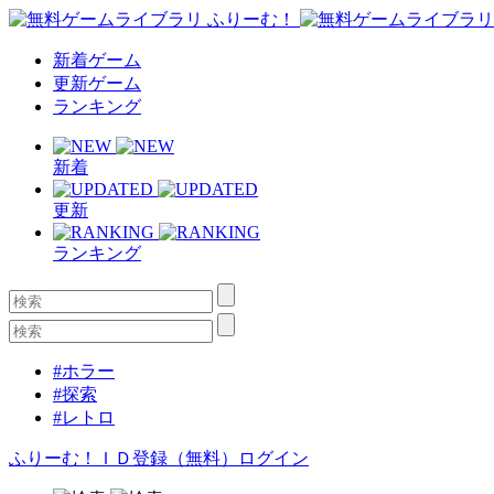
新着ゲーム
更新ゲーム
ランキング
新着
更新
ランキング
#ホラー
#探索
#レトロ
ふりーむ！ＩＤ登録（無料）
ログイン