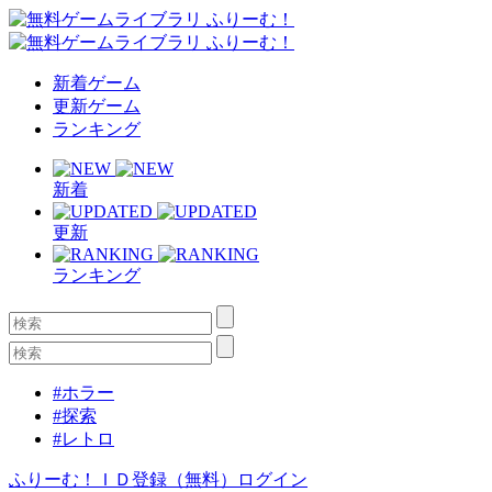
新着ゲーム
更新ゲーム
ランキング
新着
更新
ランキング
#ホラー
#探索
#レトロ
ふりーむ！ＩＤ登録（無料）
ログイン