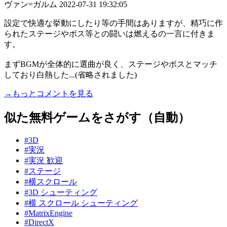
ヴァン=ガルム
2022-07-31 19:32:05
設定で快適な挙動にしたり等の手間はありますが、精巧に作
られたステージやボス等との闘いは燃えるの一言に付きま
す。
まずBGMが全体的に選曲が良く、ステージやボスとマッチ
しており白熱した...(省略されました)
→もっとコメントを見る
似た無料ゲームをさがす（自動）
#3D
#実況
#実況 歓迎
#ステージ
#横スクロール
#3D シューティング
#横 スクロール シューティング
#MatrixEngine
#DirectX