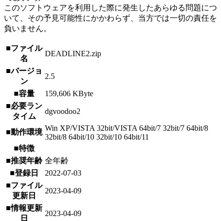
このソフトウェアを利用した際に発生したあらゆる問題につ
いて、その予見可能性にかかわらず、当方では一切の責任を
負いません。
■ファイル
DEADLINE2.zip
名
■バージョ
2.5
ン
■容量
159,606 KByte
■必要ラン
dgvoodoo2
タイム
Win XP/VISTA 32bit/VISTA 64bit/7 32bit/7 64bit/8
■動作環境
32bit/8 64bit/10 32bit/10 64bit/11
■特徴
■推奨年齢
全年齢
■登録日
2022-07-03
■ファイル
2023-04-09
更新日
■情報更新
2023-04-09
日