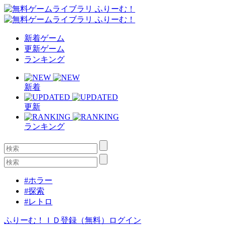
新着ゲーム
更新ゲーム
ランキング
新着
更新
ランキング
#ホラー
#探索
#レトロ
ふりーむ！ＩＤ登録（無料）
ログイン