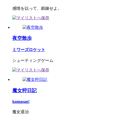
感情を以って、鍛錬せよ。
夜空散歩
ミワーズロケット
シューティングゲーム
魔女狩日記
kumasan!
魔女退治