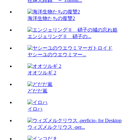
狂輝天緋録 ～ Transiti...
海洋生物たちの復讐2
エンジェリングⅡ 硝子の...
ヤシーユのウエウミマー...
オオツルギ 2
どだだ嵐
イロハ
ウィズメルクリウス -per...