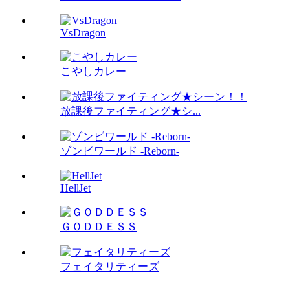
VsDragon
こやしカレー
放課後ファイティング★シ...
ゾンビワールド -Reborn-
HellJet
ＧＯＤＤＥＳＳ
フェイタリティーズ