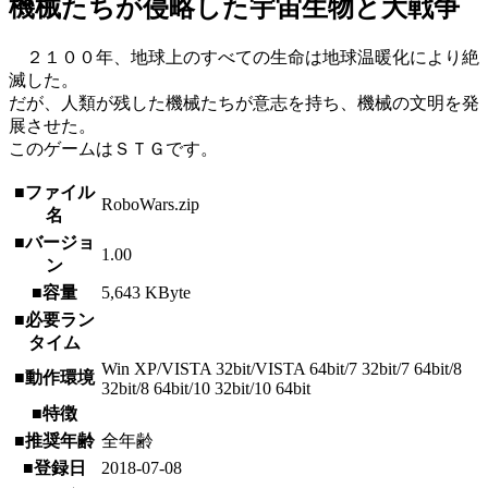
機械たちが侵略した宇宙生物と大戦争
２１００年、地球上のすべての生命は地球温暖化により絶
滅した。
だが、人類が残した機械たちが意志を持ち、機械の文明を発
展させた。
このゲームはＳＴＧです。
■ファイル
RoboWars.zip
名
■バージョ
1.00
ン
■容量
5,643 KByte
■必要ラン
タイム
Win XP/VISTA 32bit/VISTA 64bit/7 32bit/7 64bit/8
■動作環境
32bit/8 64bit/10 32bit/10 64bit
■特徴
■推奨年齢
全年齢
■登録日
2018-07-08