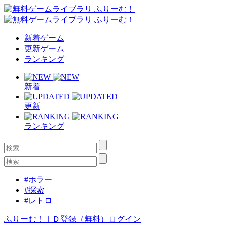
新着ゲーム
更新ゲーム
ランキング
新着
更新
ランキング
#ホラー
#探索
#レトロ
ふりーむ！ＩＤ登録（無料）
ログイン