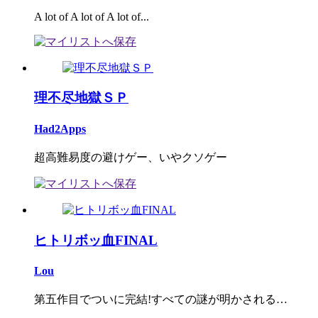
A lot of A lot of A lot of...
理不尽地獄ＳＰ
Had2Apps
超高難易度の避けゲー、いやクソゲー
ヒトリボッ血FINAL
Lou
第五作目でついに完結!すべての謎が明かされる…