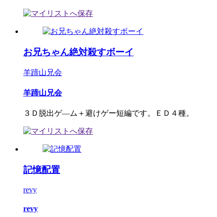
お兄ちゃん絶対殺すボーイ
羊蹄山兄会
羊蹄山兄会
３Ｄ脱出ゲ―ム＋避けゲー短編です。ＥＤ４種。
記憶配置
revy
revy