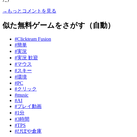
→もっとコメントを見る
似た無料ゲームをさがす（自動）
#Clickteam Fusion
#簡単
#実況
#実況 歓迎
#マウス
#スキー
#環境
#PC
#クリック
#music
#AI
#プレイ動画
#1分
#3時間
#TPS
#ぴぽや倉庫