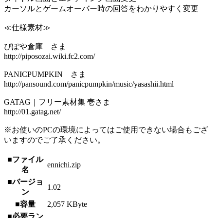
カーソルとゲームオーバー時の回答をわかりやすく変更
≪仕様素材≫
ぴぽや倉庫 さま
http://piposozai.wiki.fc2.com/
PANICPUMPKIN さま
http://pansound.com/panicpumpkin/music/yasashii.html
GATAG｜フリー素材集 壱さま
http://01.gatag.net/
※お使いのPCの環境によってはご使用できない場合もござ
いますのでご了承ください。
■ファイル
ennichi.zip
名
■バージョ
1.02
ン
■容量
2,057 KByte
■必要ラン