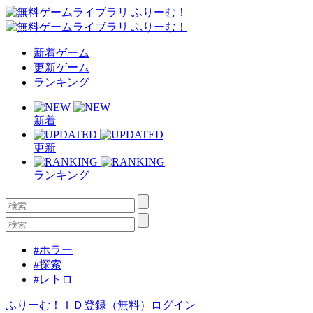
新着ゲーム
更新ゲーム
ランキング
新着
更新
ランキング
#ホラー
#探索
#レトロ
ふりーむ！ＩＤ登録（無料）
ログイン