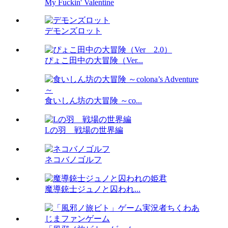
My Fuckin' Valentine
デモンズロット
ぴょこ田中の大冒険（Ver...
食いしん坊の大冒険 ～co...
Lの羽 戦場の世界編
ネコバノゴルフ
魔導銃士ジュノと囚われ...