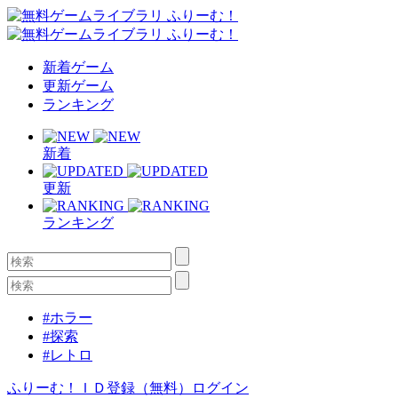
新着ゲーム
更新ゲーム
ランキング
新着
更新
ランキング
#ホラー
#探索
#レトロ
ふりーむ！ＩＤ登録（無料）
ログイン