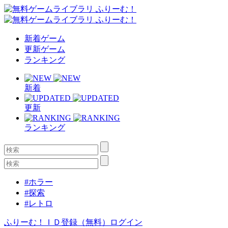
新着ゲーム
更新ゲーム
ランキング
新着
更新
ランキング
#ホラー
#探索
#レトロ
ふりーむ！ＩＤ登録（無料）
ログイン