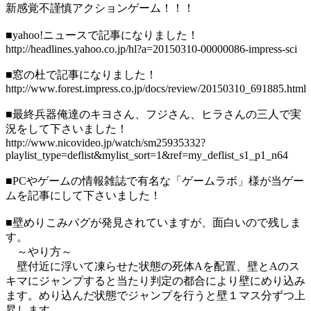
新感覚不謹慎アクションゲーム！！！
■yahoo!ニュースで記事になりました！
http://headlines.yahoo.co.jp/hl?a=20150310-00000086-impress-sci
■窓の杜で記事になりました！
http://www.forest.impress.co.jp/docs/review/20150310_691885.html
■最終兵器俺達のキヨさん、フジさん、ヒラさんの三人で実
況をして下さいました！
http://www.nicovideo.jp/watch/sm25935332?
playlist_type=deflist&mylist_sort=1&ref=my_deflist_s1_p1_n64
■PCやゲームの情報雑誌で有名な「ゲームラボ」様が当ゲー
ムを記事にして下さいました！
■壁めりこみバグが発見されていますが、面白いので残しま
す。
～やり方～
壁付近に浮いて凍らせた状態の死体Aを配置、壁とAのス
キマにジャンプすると当たり判定の都合により壁にめり込み
ます。めり込んだ状態でジャンプを行うと壁１マス分ずつ上
昇します