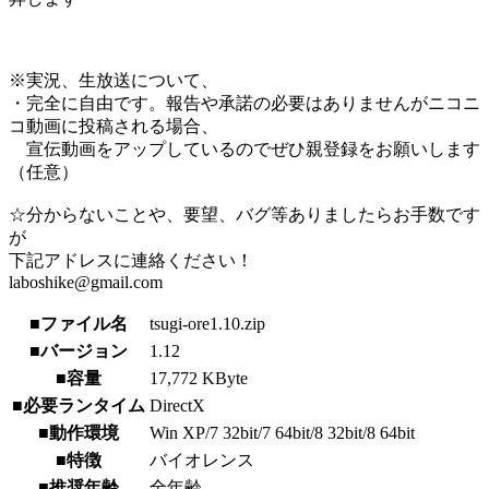
※実況、生放送について、
・完全に自由です。報告や承諾の必要はありませんがニコニ
コ動画に投稿される場合、
宣伝動画をアップしているのでぜひ親登録をお願いします
（任意）
☆分からないことや、要望、バグ等ありましたらお手数です
が
下記アドレスに連絡ください！
laboshike@gmail.com
■ファイル名
tsugi-ore1.10.zip
■バージョン
1.12
■容量
17,772 KByte
■必要ランタイム
DirectX
■動作環境
Win XP/7 32bit/7 64bit/8 32bit/8 64bit
■特徴
バイオレンス
■推奨年齢
全年齢