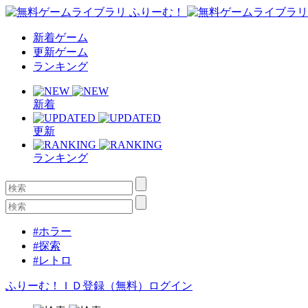
新着ゲーム
更新ゲーム
ランキング
新着
更新
ランキング
#ホラー
#探索
#レトロ
ふりーむ！ＩＤ登録（無料）
ログイン