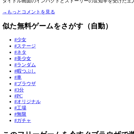
タイトル画面のインパクトとストーリーの世知辛を受けた主人公
→もっとコメントを見る
似た無料ゲームをさがす（自動）
#少女
#ステージ
#ネタ
#美少女
#ランダム
#暇つぶし
#車
#ブラウザ
#3分
#PC
#オリジナル
#工場
#無限
#ガチャ