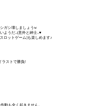
ガシガシ壊しましょうw
うだ..(意外と紳士..♥
[スロットゲーム]も楽しめます♪
ラストで勝負!
誤作動も全く起きません。