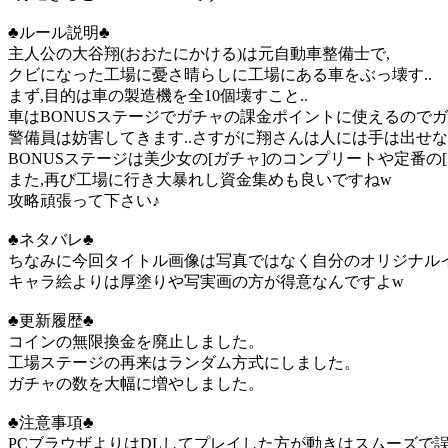
♣ルール説明♣
主人公の大谷翔(おおたにかける)は元自動車整備士で,
クビになった工場に憂さ晴らしに工場にある車をぶっ壊す..
まず,目的は車の製造機を全10個壊すこと..
車はBONUSステージでガチャの課金ポイントに使えるので
警備員は妨害してきます..さすがに翔さんは人には手は出せないよ
BONUSステージは美少女の[ガチャ]のコンプリートや定番の
また,再び工場に行き大暴れし資金集めも良いですねw
攻略頑張って下さい♪
♣ネタバレ♣
ちなみに今回タイトル画像は写真ではなく自分のオリジナルイ
キャラ絵よりは厚塗りや写実画の方が得意なんですよw
♣更新履歴♣
コインの無限換金を廃止しました。
工場ステージの再来はランダム方式にしました。
ガチャの数を大幅に増やしました。
♣注意事項♣
PCブラウザよりはDLしてプレイした方が動きはスムーズで