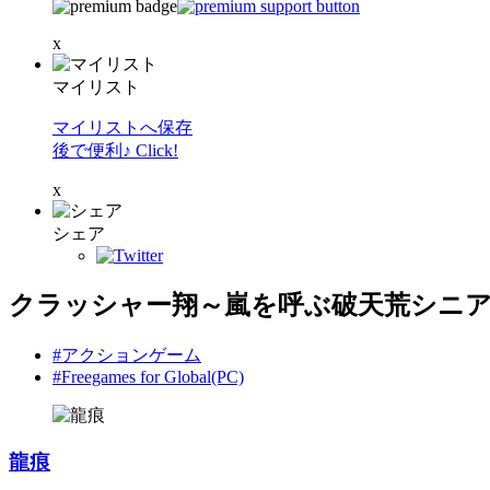
x
マイリスト
マイリストへ保存
後で便利♪ Click!
x
シェア
クラッシャー翔～嵐を呼ぶ破天荒シニ
#アクションゲーム
#Freegames for Global(PC)
龍痕