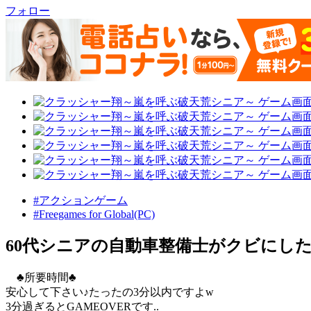
フォロー
#アクションゲーム
#Freegames for Global(PC)
60代シニアの自動車整備士がクビにし
♣所要時間♣
安心して下さい♪たったの3分以内ですよw
3分過ぎるとGAMEOVERです..