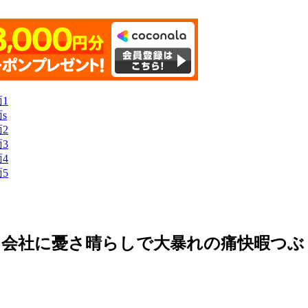
た会社に憂さ晴らしで大暴れの痛快暇つぶ