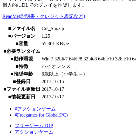
個人的にDLでのプレイを推奨します。
ReadMe(説明書・クレジット表記など)
■ファイル名
Crs_Snr.zip
■バージョン
1.25
■容量
55,301 KByte
■必要ランタイム
■動作環境
Win 7 32bit/7 64bit/8 32bit/8 64bit/10 32bit/10 
■特徴
バイオレンス
■推奨年齢
6歳以上（小学生～）
■登録日
2017-10-15
■ファイル更新日
2017-10-17
■情報更新日
2017-10-17
#アクションゲーム
#Freegames for Global(PC)
フリーゲームTOP
アクションゲーム