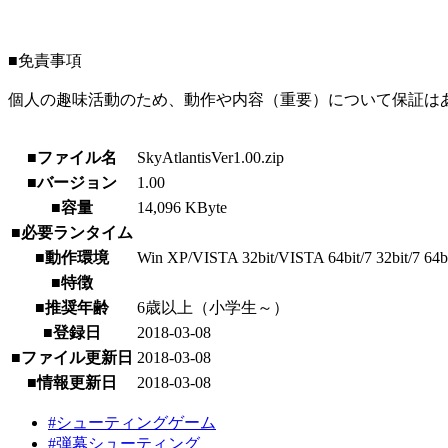
■免責事項
個人の趣味活動のため、動作や内容（重要）について保証は
■ファイル名
SkyAtlantisVer1.00.zip
■バージョン
1.00
■容量
14,096 KByte
■必要ランタイム
■動作環境
Win XP/VISTA 32bit/VISTA 64bit/7 32bit/7 64bit/
■特徴
■推奨年齢
6歳以上（小学生～）
■登録日
2018-03-08
■ファイル更新日
2018-03-08
■情報更新日
2018-03-08
#シューティングゲーム
#弾幕シューティング