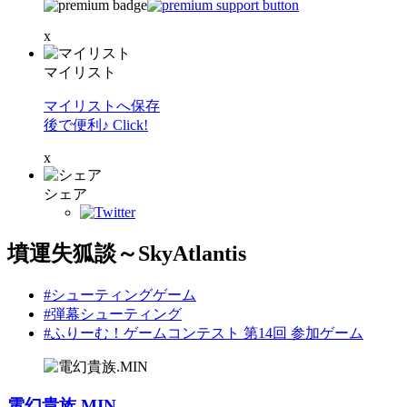
x
マイリスト
マイリストへ保存
後で便利♪ Click!
x
シェア
墳運失狐談～SkyAtlantis
#シューティングゲーム
#弾幕シューティング
#ふりーむ！ゲームコンテスト 第14回 参加ゲーム
電幻貴族.MIN