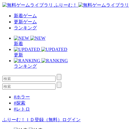
新着ゲーム
更新ゲーム
ランキング
新着
更新
ランキング
#ホラー
#探索
#レトロ
ふりーむ！ＩＤ登録（無料）
ログイン