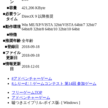
ン
■容量
421,206 KByte
■必要ラン
DirectX 9 以降推奨
タイム
Win ME/XP/VISTA 32bit/VISTA 64bit/7 32bit/7
■動作環境
64bit/8 32bit/8 64bit/10 32bit/10 64bit
■特徴
■推奨年齢
全年齢
■登録日
2018-09-18
■ファイル
2018-09-18
更新日
■情報更新
2018-12-01
日
#アドベンチャーゲーム
#ふりーむ！ゲームコンテスト 第14回 参加ゲーム
フリーゲームTOP
アドベンチャーゲーム
嘘つきエイプリル-ボイス版- [ Windows ]