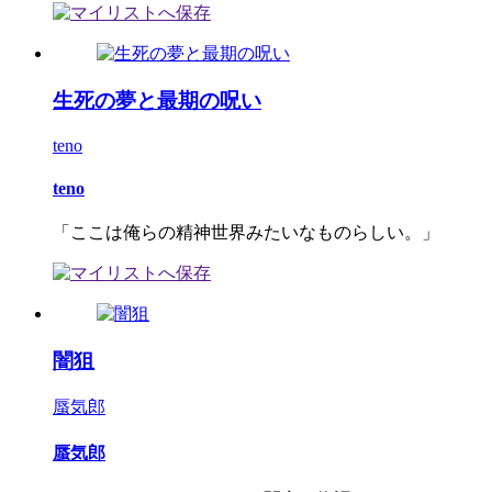
生死の夢と最期の呪い
teno
teno
「ここは俺らの精神世界みたいなものらしい。」
闇狙
蜃気郎
蜃気郎