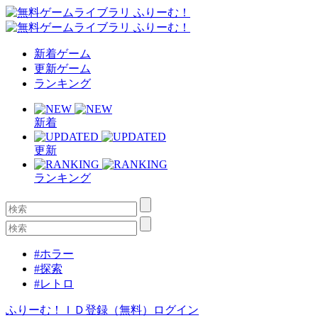
新着ゲーム
更新ゲーム
ランキング
新着
更新
ランキング
#ホラー
#探索
#レトロ
ふりーむ！ＩＤ登録（無料）
ログイン