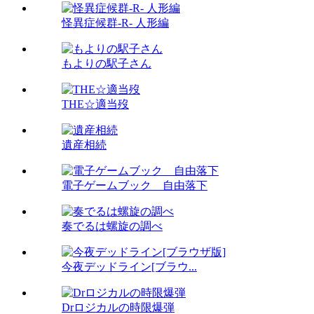
怪異症候群-R- 人形編
もよりの駅子さん
THE☆適当歿
遺産相続
電子ゲームブック 自由落下
奏でるは螺旋の調べ
今夜デッドライン[ブラウ...
Drロジカルの時限爆弾