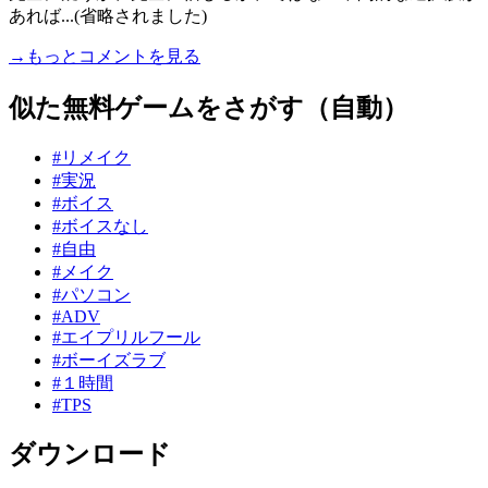
あれば...(省略されました)
→もっとコメントを見る
似た無料ゲームをさがす（自動）
#リメイク
#実況
#ボイス
#ボイスなし
#自由
#メイク
#パソコン
#ADV
#エイプリルフール
#ボーイズラブ
#１時間
#TPS
ダウンロード