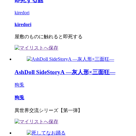
即死する館
kiredori
kiredori
屋敷のものに触れると即死する
AshDoll SideStoryA ―灰人形×三面狂―
狗兎
狗兎
異世界交流シリーズ【第一弾】