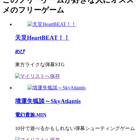
このフリーゲームが好きな人にオスス
メのフリーゲーム
天災HeartBEAT！！
めび
東方ライクな弾幕STG
墳運失狐談～SkyAtlantis
電幻貴族.MIN
10分で遊べるかもしれない弾幕シューティングゲーム