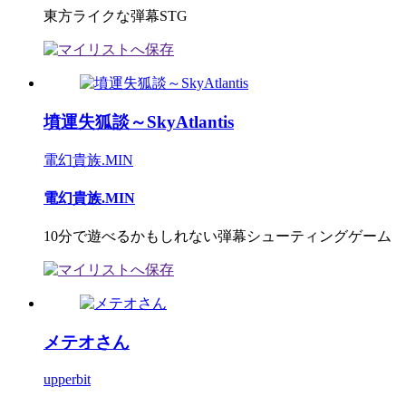
東方ライクな弾幕STG
墳運失狐談～SkyAtlantis
電幻貴族.MIN
電幻貴族.MIN
10分で遊べるかもしれない弾幕シューティングゲーム
メテオさん
upperbit