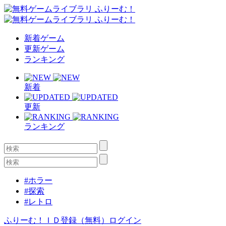
新着ゲーム
更新ゲーム
ランキング
新着
更新
ランキング
#ホラー
#探索
#レトロ
ふりーむ！ＩＤ登録（無料）
ログイン