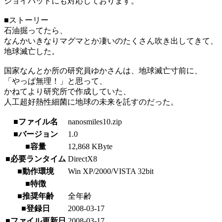
ジョイパッドにも対応しております。
■ストーリー
石油掘ってたら、
なんかいきなりマグマとか凄いのたくさん吹き出してきて、
地球滅亡した。
国家なんとか所の研究員ゆかさんは、地球滅亡寸前に、
「やっぱ無理！」と思って、
かねてより研究所で作成していた、
人工超好熱性細菌に地球の未来を託すのだった。
■ファイル名
nanosmiles10.zip
■バージョン
1.0
■容量
12,868 KByte
■必要ランタイム
DirectX8
■動作環境
Win XP/2000/VISTA 32bit
■特徴
■推奨年齢
全年齢
■登録日
2008-03-17
■ファイル更新日
2008-03-17