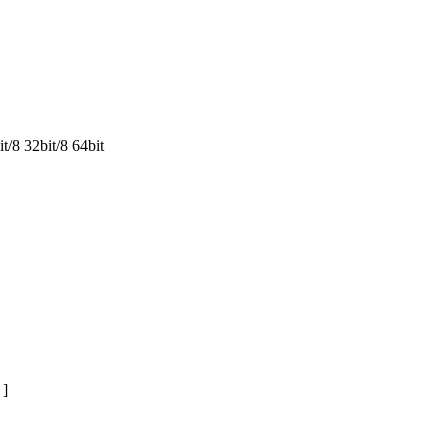
/8 32bit/8 64bit
]