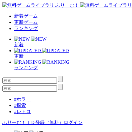
新着ゲーム
更新ゲーム
ランキング
新着
更新
ランキング
#ホラー
#探索
#レトロ
ふりーむ！ＩＤ登録（無料）
ログイン