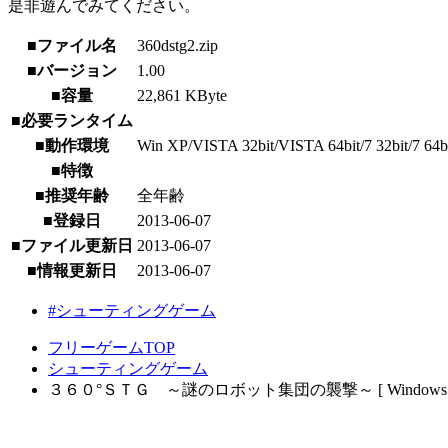
是非遊んでみてください。
■ファイル名
360dstg2.zip
■バージョン
1.00
■容量
22,861 KByte
■必要ランタイム
■動作環境
Win XP/VISTA 32bit/VISTA 64bit/7 32bit/7 64bit
■特徴
■推奨年齢
全年齢
■登録日
2013-06-07
■ファイル更新日
2013-06-07
■情報更新日
2013-06-07
#シューティングゲーム
フリーゲームTOP
シューティングゲーム
３６０°ＳＴＧ ～謎のロボット集団の襲撃～ [ Windows 