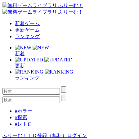
新着ゲーム
更新ゲーム
ランキング
新着
更新
ランキング
#ホラー
#探索
#レトロ
ふりーむ！ＩＤ登録（無料）
ログイン