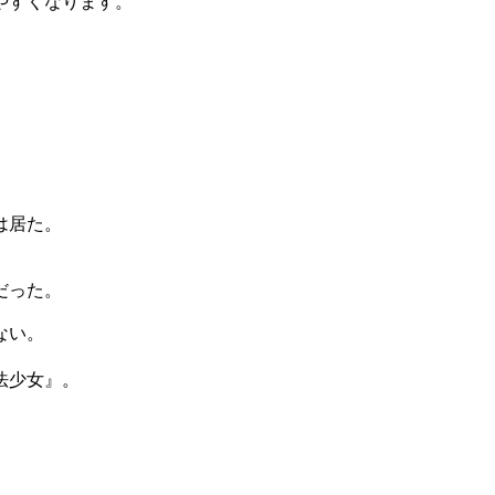
やすくなります。
。
。
は居た。
だった。
ない。
法少女』。