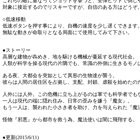
これらの敵に重なってショットを撃つと、全弾ヒットで倒し
対象に接近するのでリスキーですが、自信のある方はどうぞ
○低速移動
低速ボタンを押す事により、自機の速度を少し遅くできます
無駄な動きが命取りとなる局面にて使用してみて下さい。
●ストーリー
高層な建物が犇めき、地を駆ける機械が蔓延する現代社会。
人類が科学を操る現代の片隅でも、常識の外側に生きるモノ
ある夜、大都会を突如として異形の生物達が襲う。
彼らは人間の居住区を占拠し、支配、封鎖、虐殺を始めたの
人外には人外。この危機に立ち上がるのは軍でも科学者でも
一人は現代の端に隠れ住み、日常の歪みを嫌う『魔女』。
もう一人は、襲われた小さき者を助け、力を与えられた『魔
怪物『邪悪』から都市を救う為、魔法使いは闇に飛翔する。
●更新(2015/6/11)