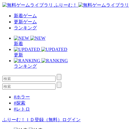
新着ゲーム
更新ゲーム
ランキング
新着
更新
ランキング
#ホラー
#探索
#レトロ
ふりーむ！ＩＤ登録（無料）
ログイン