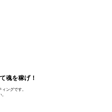
て魂を稼げ！
ティングです。
い。