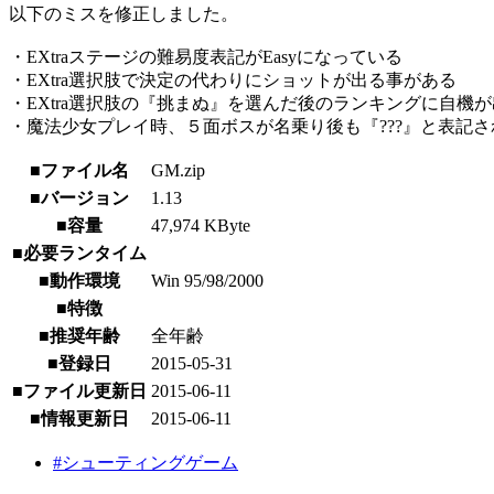
以下のミスを修正しました。
・EXtraステージの難易度表記がEasyになっている
・EXtra選択肢で決定の代わりにショットが出る事がある
・EXtra選択肢の『挑まぬ』を選んだ後のランキングに自機
・魔法少女プレイ時、５面ボスが名乗り後も『???』と表記さ
■ファイル名
GM.zip
■バージョン
1.13
■容量
47,974 KByte
■必要ランタイム
■動作環境
Win 95/98/2000
■特徴
■推奨年齢
全年齢
■登録日
2015-05-31
■ファイル更新日
2015-06-11
■情報更新日
2015-06-11
#シューティングゲーム