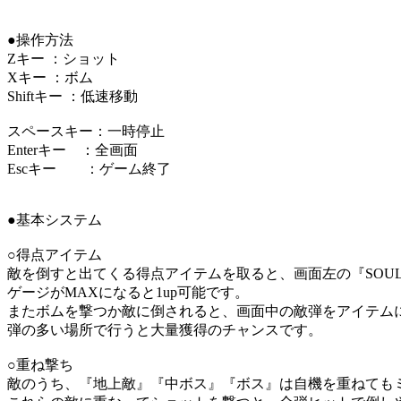
●操作方法
Zキー ：ショット
Xキー ：ボム
Shiftキー ：低速移動
スペースキー：一時停止
Enterキー ：全画面
Escキー ：ゲーム終了
●基本システム
○得点アイテム
敵を倒すと出てくる得点アイテムを取ると、画面左の『SOU
ゲージがMAXになると1up可能です。
またボムを撃つか敵に倒されると、画面中の敵弾をアイテム
弾の多い場所で行うと大量獲得のチャンスです。
○重ね撃ち
敵のうち、『地上敵』『中ボス』『ボス』は自機を重ねても