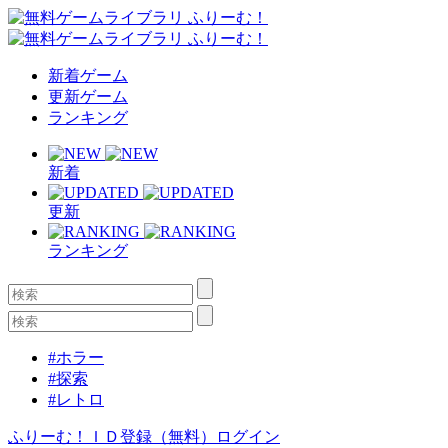
新着ゲーム
更新ゲーム
ランキング
新着
更新
ランキング
#ホラー
#探索
#レトロ
ふりーむ！ＩＤ登録（無料）
ログイン