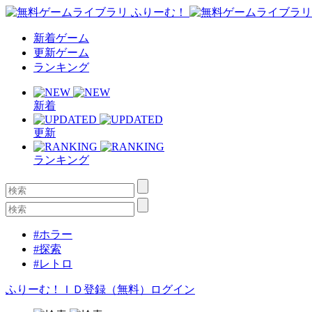
新着ゲーム
更新ゲーム
ランキング
新着
更新
ランキング
#ホラー
#探索
#レトロ
ふりーむ！ＩＤ登録（無料）
ログイン