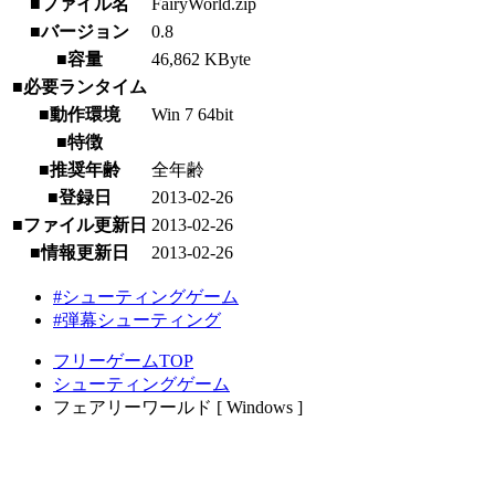
■ファイル名
FairyWorld.zip
■バージョン
0.8
■容量
46,862 KByte
■必要ランタイム
■動作環境
Win 7 64bit
■特徴
■推奨年齢
全年齢
■登録日
2013-02-26
■ファイル更新日
2013-02-26
■情報更新日
2013-02-26
#シューティングゲーム
#弾幕シューティング
フリーゲームTOP
シューティングゲーム
フェアリーワールド [ Windows ]