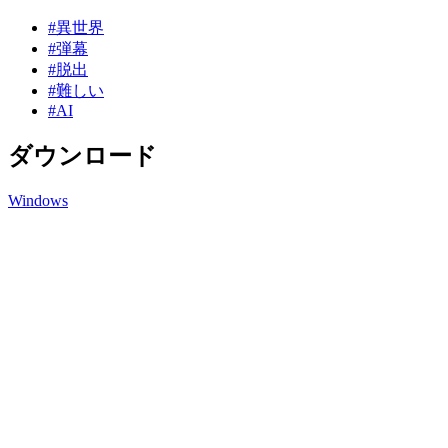
#異世界
#弾幕
#脱出
#難しい
#AI
ダウンロード
Windows