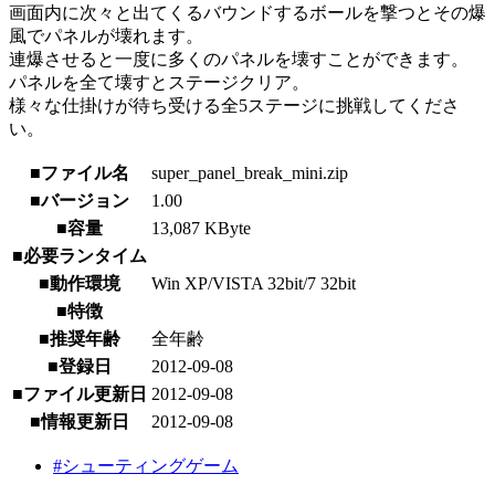
画面内に次々と出てくるバウンドするボールを撃つとその爆
風でパネルが壊れます。
連爆させると一度に多くのパネルを壊すことができます。
パネルを全て壊すとステージクリア。
様々な仕掛けが待ち受ける全5ステージに挑戦してくださ
い。
■ファイル名
super_panel_break_mini.zip
■バージョン
1.00
■容量
13,087 KByte
■必要ランタイム
■動作環境
Win XP/VISTA 32bit/7 32bit
■特徴
■推奨年齢
全年齢
■登録日
2012-09-08
■ファイル更新日
2012-09-08
■情報更新日
2012-09-08
#シューティングゲーム