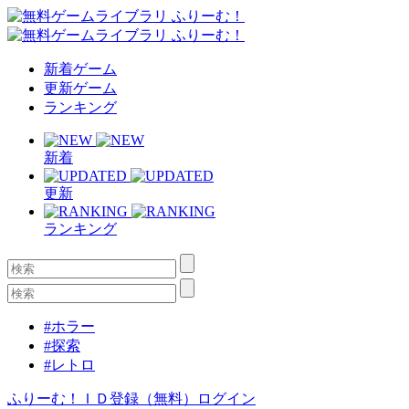
新着ゲーム
更新ゲーム
ランキング
新着
更新
ランキング
#ホラー
#探索
#レトロ
ふりーむ！ＩＤ登録（無料）
ログイン