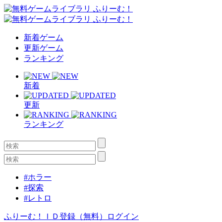
新着ゲーム
更新ゲーム
ランキング
新着
更新
ランキング
#ホラー
#探索
#レトロ
ふりーむ！ＩＤ登録（無料）
ログイン