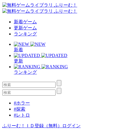
新着ゲーム
更新ゲーム
ランキング
新着
更新
ランキング
#ホラー
#探索
#レトロ
ふりーむ！ＩＤ登録（無料）
ログイン