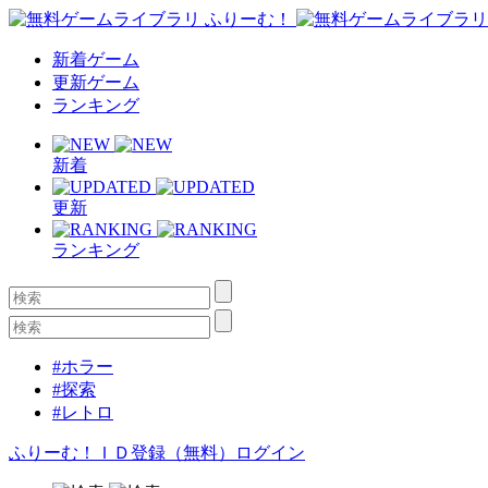
新着ゲーム
更新ゲーム
ランキング
新着
更新
ランキング
#ホラー
#探索
#レトロ
ふりーむ！ＩＤ登録（無料）
ログイン