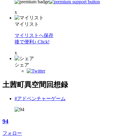
x
マイリスト
マイリストへ保存
後で便利♪ Click!
x
シェア
土茜町異空間回想録
#アドベンチャーゲーム
94
フォロー