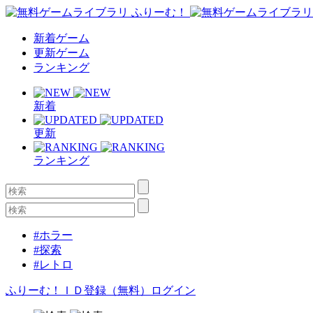
新着ゲーム
更新ゲーム
ランキング
新着
更新
ランキング
#ホラー
#探索
#レトロ
ふりーむ！ＩＤ登録（無料）
ログイン