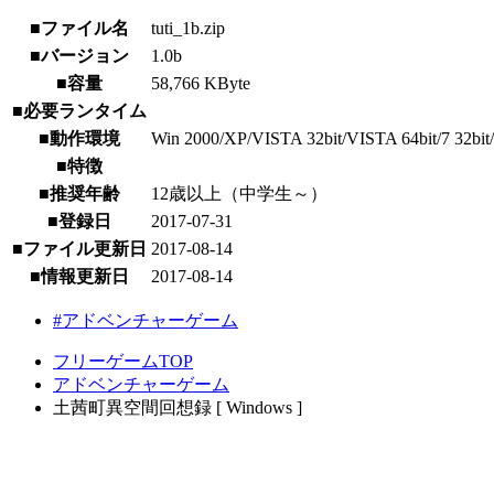
■ファイル名
tuti_1b.zip
■バージョン
1.0b
■容量
58,766 KByte
■必要ランタイム
■動作環境
Win 2000/XP/VISTA 32bit/VISTA 64bit/7 32bit/7 
■特徴
■推奨年齢
12歳以上（中学生～）
■登録日
2017-07-31
■ファイル更新日
2017-08-14
■情報更新日
2017-08-14
#アドベンチャーゲーム
フリーゲームTOP
アドベンチャーゲーム
土茜町異空間回想録 [ Windows ]