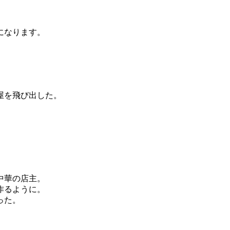
になります。
屋を飛び出した。
中華の店主。
作るように。
った。