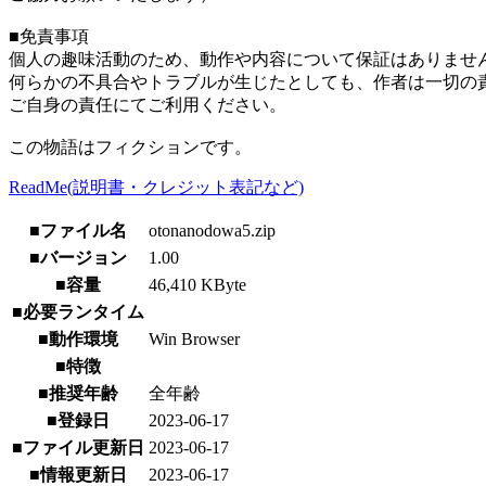
■免責事項
個人の趣味活動のため、動作や内容について保証はありませ
何らかの不具合やトラブルが生じたとしても、作者は一切の
ご自身の責任にてご利用ください。
この物語はフィクションです。
ReadMe(説明書・クレジット表記など)
■ファイル名
otonanodowa5.zip
■バージョン
1.00
■容量
46,410 KByte
■必要ランタイム
■動作環境
Win Browser
■特徴
■推奨年齢
全年齢
■登録日
2023-06-17
■ファイル更新日
2023-06-17
■情報更新日
2023-06-17