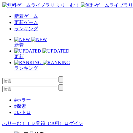
新着ゲーム
更新ゲーム
ランキング
新着
更新
ランキング
#ホラー
#探索
#レトロ
ふりーむ！ＩＤ登録（無料）
ログイン