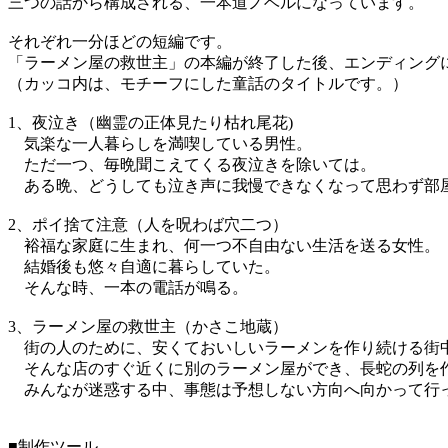
三つの話から構成される、一本道ノベルになっています。
それぞれ一分ほどの短編です。
「ラーメン屋の救世主」の本編が終了した後、エンディング
（カッコ内は、モチーフにした童話のタイトルです。）
1、夜泣き（幽霊の正体見たり枯れ尾花)
気楽な一人暮らしを満喫している男性。
ただ一つ、毎晩聞こえてくる夜泣きを除いては。
ある晩、どうしても泣き声に我慢できなくなって思わず部
2、ポイ捨て注意（人を呪わば穴二つ）
裕福な家庭に生まれ、何一つ不自由ない生活を送る女性。
結婚後も悠々自適に暮らしていた。
そんな時、一本の電話が鳴る。
3、ラーメン屋の救世主（かさこ地蔵）
街の人のために、安くておいしいラーメンを作り続ける街
そんな店のすぐ近くに別のラーメン屋ができ、長蛇の列を
みんなが迷惑する中、事態は予想しない方向へ向かって行
■制作ツール