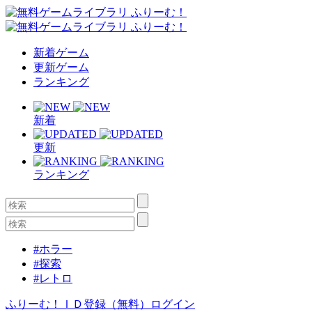
新着ゲーム
更新ゲーム
ランキング
新着
更新
ランキング
#ホラー
#探索
#レトロ
ふりーむ！ＩＤ登録（無料）
ログイン