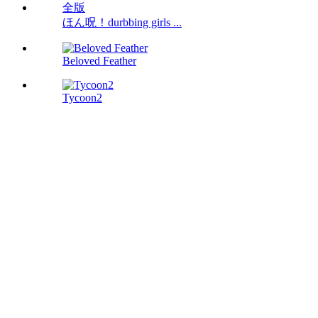
ほん呪！durbbing girls ...
Beloved Feather
Tycoon2