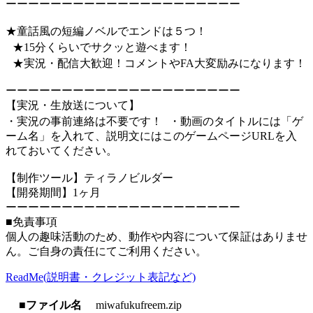
ーーーーーーーーーーーーーーーーーーーーー
★童話風の短編ノベルでエンドは５つ！
★15分くらいでサクッと遊べます！
★実況・配信大歓迎！コメントやFA大変励みになります！
ーーーーーーーーーーーーーーーーーーーーー
【実況・生放送について】
・実況の事前連絡は不要です！ ・動画のタイトルには「ゲ
ーム名」を入れて、説明文にはこのゲームページURLを入
れておいてください。
【制作ツール】ティラノビルダー
【開発期間】1ヶ月
ーーーーーーーーーーーーーーーーーーーーー
■免責事項
個人の趣味活動のため、動作や内容について保証はありませ
ん。ご自身の責任にてご利用ください。
ReadMe(説明書・クレジット表記など)
■ファイル名
miwafukufreem.zip