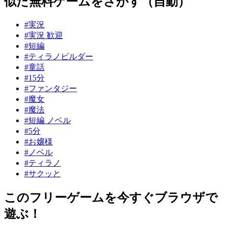
似た無料ゲームをさがす（自動）
#実況
#実況 歓迎
#短編
#ティラノビルダー
#童話
#15分
#ファンタジー
#魔女
#魔法
#短編 ノベル
#5分
#お嬢様
#ノベル
#ティラノ
#サクッと
このフリーゲームを今すぐブラウザで
遊ぶ！