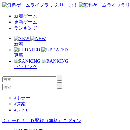
新着ゲーム
更新ゲーム
ランキング
新着
更新
ランキング
#ホラー
#探索
#レトロ
ふりーむ！ＩＤ登録（無料）
ログイン