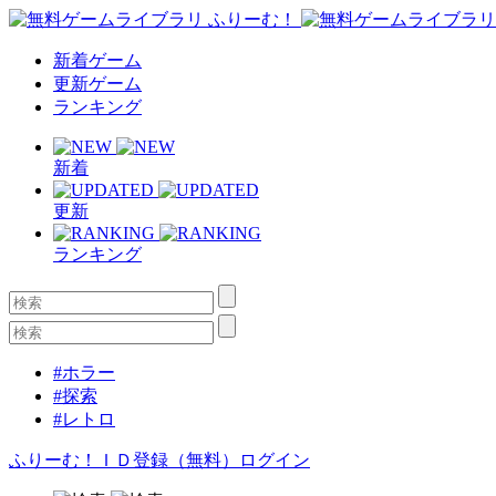
新着ゲーム
更新ゲーム
ランキング
新着
更新
ランキング
#ホラー
#探索
#レトロ
ふりーむ！ＩＤ登録（無料）
ログイン