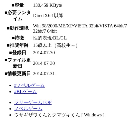
■容量
130,459 KByte
■必要ランタ
DirectX6.1以降
イム
Win 98/2000/ME/XP/VISTA 32bit/VISTA 64bit/7
■動作環境
32bit/7 64bit
■特徴
性的表現/BL/GL
■推奨年齢
15歳以上（高校生～）
■登録日
2014-07-30
■ファイル更
2014-07-30
新日
■情報更新日
2014-07-31
#ノベルゲーム
#BLゲーム
フリーゲームTOP
ノベルゲーム
ウサギザワくんとクマツキくん [ Windows ]