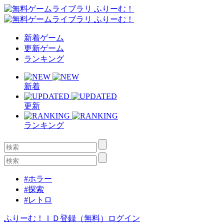
新着ゲーム
更新ゲーム
ランキング
新着
更新
ランキング
#ホラー
#探索
#レトロ
ふりーむ！ＩＤ登録（無料）
ログイン