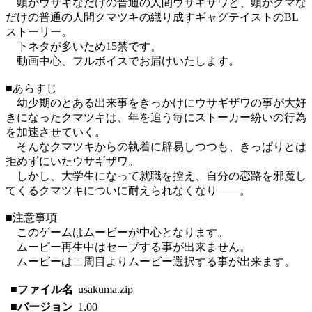
頭がウサギなだけの普通の人間ウサギザワと、頭がクマな
だけの普通の人間クマツキの織り成すギャグテイストのBL
ストーリー。
下ネタが多いため15禁です。
動画中心、フルボイスでお届けいたします。
■あらすじ
幼少期のとある出来事をきっかけにウサギザワの事が大好
きになったクマツキは、年を追う毎にストーカー紛いの行為
を加速させていく。
そんなクマツキからの執着に辟易しつつも、きっぱりとは
拒めずにいたウサギザワ。
しかし、大学生になって就職を控え、自分の恋路を邪魔し
てくるクマツキについに耐えられなくなり――。
■注意事項
このゲームはムービーが中心となります。
ムービー再生中はセーブする事が出来ません。
ムービーは二周目よりムービー選択する事が出来ます。
■ファイル名
usakuma.zip
■バージョン
1.00