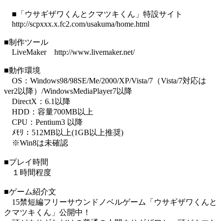
■「ウサギザワくんとクマツキくん」特設サイト
http://scpxxx.x.fc2.com/usakuma/home.html
■制作ツール
LiveMaker http://www.livemaker.net/
■動作環境
OS：Windows98/98SE/Me/2000/XP/Vista/7（Vista/7対応は
ver2以降）/WindowsMediaPlayer7以降
DirectX：6.1以降
HDD：容量700MB以上
CPU：Pentium3 以降
ﾒﾓﾘ：512MB以上(1GB以上推奨)
※Win8は未確認
■プレイ時間
１時間程度
■ゲーム紹介文
15禁短編フリーサウンドノベルゲーム「ウサギザワくんと
クマツキくん」公開中！