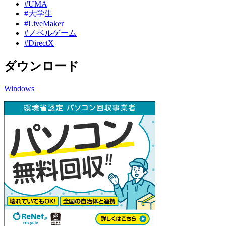
#UMA
#大学生
#LiveMaker
#ノベルゲーム
#DirectX
ダウンロード
Windows