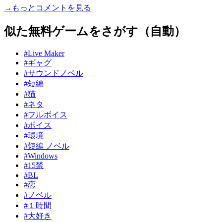
→もっとコメントを見る
似た無料ゲームをさがす（自動）
#Live Maker
#ギャグ
#サウンドノベル
#短編
#猫
#ネタ
#フルボイス
#ボイス
#環境
#短編 ノベル
#Windows
#15禁
#BL
#恋
#ノベル
#１時間
#大好き