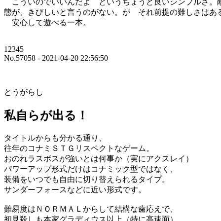
こういのでいいんだよ というちょうど良いシンプルさ。敵
態が、きびしいと言うのがない。が それ前提の難しさは
安心して遊べる一本。
12345
No.57058 - 2021-04-20 22:56:50
とうがらし
私自らが出る！
タイトルからも分かる通り、
往年のコナミＳＴＧリスペクトなゲーム。
おのれラスボスが強いとは何事か（実にアクスレイ）
パワーアップ形式だけはコナミック型ではなく、
装備をいつでも自由に切り替えられるタイプ。
サンダーフォースなどに近い形式です。
難易度はＮＯＲＭＡＬからして結構な歯応えで、
初見殺しも本家グラディウス以上（特に高速面）