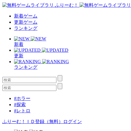
新着ゲーム
更新ゲーム
ランキング
新着
更新
ランキング
#ホラー
#探索
#レトロ
ふりーむ！ＩＤ登録（無料）
ログイン