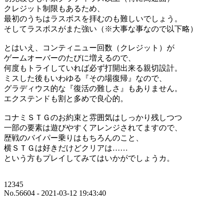
クレジット制限もあるため、
最初のうちはラスボスを拝むのも難しいでしょう。
そしてラスボスがまた強い（※大事な事なので以下略）
とはいえ、コンティニュー回数（クレジット）が
ゲームオーバーのたびに増えるので、
何度もトライしていれば必ず打開出来る親切設計。
ミスした後もいわゆる『その場復帰』なので、
グラディウス的な『復活の難しさ』もありません。
エクステンドも割と多めで良心的。
コナミＳＴＧのお約束と雰囲気はしっかり残しつつ
一部の要素は遊びやすくアレンジされてますので、
歴戦のバイパー乗りはもちろんのこと、
横ＳＴＧは好きだけどクリアは……
という方もプレイしてみてはいかがでしょうカ。
12345
No.56604 - 2021-03-12 19:43:40