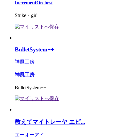
IncrementOrchest
Strike・girl
BulletSystem++
神風工房
神風工房
BulletSystem++
教えてマイトレーヤ エピ...
エーオーアイ