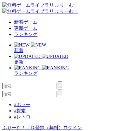
新着ゲーム
更新ゲーム
ランキング
新着
更新
ランキング
#ホラー
#探索
#レトロ
ふりーむ！ＩＤ登録（無料）
ログイン