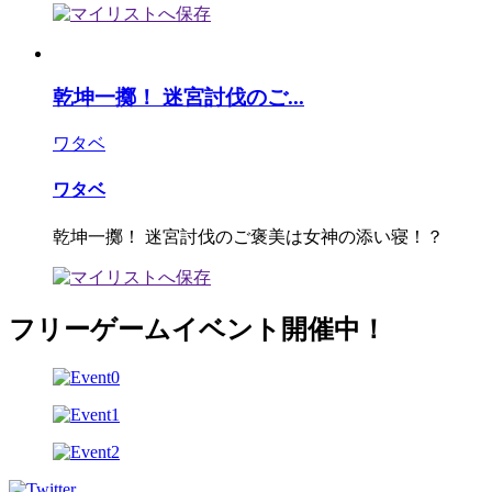
乾坤一擲！ 迷宮討伐のご...
ワタベ
ワタベ
乾坤一擲！ 迷宮討伐のご褒美は女神の添い寝！？
フリーゲームイベント開催中！