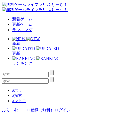
新着ゲーム
更新ゲーム
ランキング
新着
更新
ランキング
#ホラー
#探索
#レトロ
ふりーむ！ＩＤ登録（無料）
ログイン