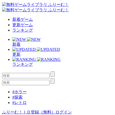
新着ゲーム
更新ゲーム
ランキング
新着
更新
ランキング
#ホラー
#探索
#レトロ
ふりーむ！ＩＤ登録（無料）
ログイン