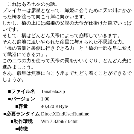
これはある七夕のお話。
プレイヤーは彦星となって、織姫に会うために天の川にかか
った橋を渡って向こう岸に向かいます。
しかし、橋の上には織姫の父親の天帝が仕掛けた罠でいっぱ
いです。
そして、橋はどんどん天帝によって崩壊していきます。
そんな窮地に追いやられた彦星に与えられた不思議な力。
「橋の表側と裏側に行きできる力」と「橋の一部を星に変え
て武器にできる力」。
この二つの力を使って天帝の罠をかいくぐり、どんどん先に
進みましょう。
さあ、彦星は無事に向こう岸までたどり着くことができるで
しょうか。
■ファイル名
Tanabata.zip
■バージョン
1.00
■容量
40,420 KByte
■必要ランタイム
DirectXEndUserRuntime
■動作環境
Win 7 32bit/7 64bit
■特徴