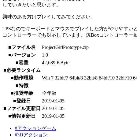
していきたいと思います。
興味のある方はプレイしてみてください。
TPSなのでキーボードとマウスでプレイした方がやりやすい
コントローラーでも対応しています。(XBoxコントローラー
■ファイル名
ProjectGirlPrototype.zip
■バージョン
1.0
■容量
42,689 KByte
■必要ランタイム
■動作環境
Win 7 32bit/7 64bit/8 32bit/8 64bit/10 32bit/10 6
■特徴
■推奨年齢
全年齢
■登録日
2019-01-05
■ファイル更新日
2019-01-05
■情報更新日
2019-01-05
#アクションゲーム
#3Dアクション