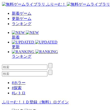
新着ゲーム
更新ゲーム
ランキング
新着
更新
ランキング
#ホラー
#探索
#レトロ
ふりーむ！ＩＤ登録（無料）
ログイン